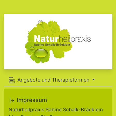
Angebote und Therapieformen
Impressum
Naturheilpraxis Sabine Schalk-Bräcklein